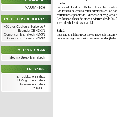
ESTANCIAS
Cambio:
La moneda local es el Dirham. El cambio es oficia
MARRAKECH
Las tarjetas de crédito están admitidas en los ho
estrictamente prohibida. Quédense el resguardo 
COULEURS BERBÈRES
Los bancos abren de lunes a viernes desde las 
abren desde las 9 hasta las 15 h
¿Qúe es Couleurs Berbères?
Estancia CB 4D/3N
Salud:
Comb. con Marrakech 4D/3N
Para entrar a Marruecos no es neceraria niguna 
Comb. con Desierto 4N/3D
para evitar algunos trastornos estomacales (beber d
MEDINA BREAK
Medina Break Marrakech
TREKKING
El Toubkal en 8 días
El Mogum en 8 días
Amizmiz en 3 días
Y más....