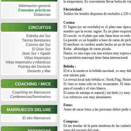
la temperatura. Es conveniente llevar bolsa de via
Informacion general
Electricidad:
Consejos prácticos
Toddos los hoteles disponen de enchufes a 220 v
Distancias
Cocina:
El Tagine (es un estofado) es el plato mas típic
CIRCUITOS
nombre que la receta: tagine. Es un plato 
El cuscús: es el plato que más fama tiene en todo 
Estrella del Sur
La pastela: es un hojaldre a base de carne de pich
Tierras Bereberes
El mechoui: es cordero asado hecho en un de horn
Colores del Sur
Kefta: albóndigas de carne picada .
El Gran Sur
Harira: es una sopa con una textura muy espesa e
Gran Sur + Agadir
La pastelería marroquí tiene fama internacional.
Villas Imperiales
Villas Imperiales y Atlánticas
Bebida :
Puertas del Desierto
El té a la menta es la bebida nacoinal, es muy d
Desierto y Mar
este mismo país.
La ceveza local más bebida es: Stork,Flag, Heine
COACHING / MICE
El vino se toma sólo en los resaurantes. El tint
para el rosado y el vino blanco.
Coaching en Marruecos
El zumo de naranja es natural ( sin hielo ) y muy
Conferencias/Seminarios
Los refrescos son muy abundantes.
Fotos:
MARRUECOS DELUXE
Antes de sacar fotos a las personas deben pedir
El otro Marruecos
Compras:
En las tiendas de la parte moderna de las cuidad
parte del encanto del viaje.