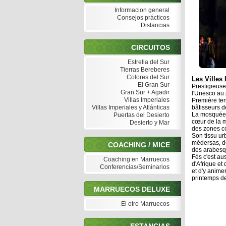
Informacion general
Consejos prácticos
Distancias
CIRCUITOS
Estrella del Sur
Tierras Bereberes
Colores del Sur
Les Villes
El Gran Sur
Prestigieuse
Gran Sur + Agadir
l'Unesco au 
Villas Imperiales
Première ten
Villas Imperiales y Atlánticas
bâtisseurs d
La mosquée-u
Puertas del Desierto
cœur de la m
Desierto y Mar
des zones co
Son tissu u
médersas, de
COACHING / MICE
des arabesqu
Fès c'est au
Coaching en Marruecos
d'Afrique et
Conferencias/Seminarios
et d'y anime
printemps d
MARRUECOS DELUXE
El otro Marruecos