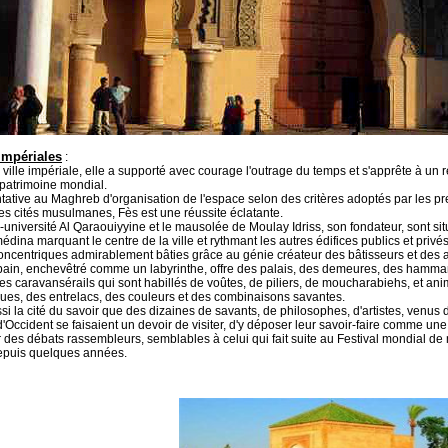
 Impériales
:
 ville impériale, elle a supporté avec courage l'outrage du temps et s'apprête à un 
patrimoine mondial.
tative au Maghreb d'organisation de l'espace selon des critères adoptés par les p
es cités musulmanes, Fès est une réussite éclatante.
niversité Al Qaraouiyyine et le mausolée de Moulay Idriss, son fondateur, sont si
édina marquant le centre de la ville et rythmant les autres édifices publics et privé
ncentriques admirablement bâties grâce au génie créateur des bâtisseurs et des a
rbain, enchevêtré comme un labyrinthe, offre des palais, des demeures, des hamm
s caravansérails qui sont habillés de voûtes, de piliers, de moucharabiehs, et an
es, des entrelacs, des couleurs et des combinaisons savantes.
ssi la cité du savoir que des dizaines de savants, de philosophes, d'artistes, venus d
 d'Occident se faisaient un devoir de visiter, d'y déposer leur savoir-faire comme une
r des débats rassembleurs, semblables à celui qui fait suite au Festival mondial de
epuis quelques années.