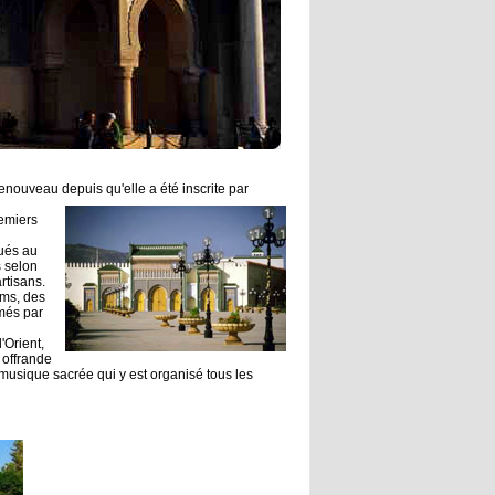
renouveau depuis qu'elle a été inscrite par
remiers
tués au
s selon
rtisans.
ams, des
imés par
'Orient,
 offrande
 musique sacrée qui y est organisé tous les