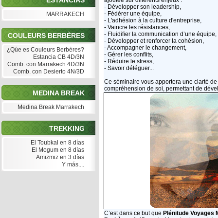
ESTANCIAS
ajoutée sur différents enjeux :
- Développer son leadership,
- Fédérer une équipe,
MARRAKECH
- L'adhésion à la culture d'entreprise,
- Vaincre les résistances,
- Fluidifier la communication d’une équipe,
COULEURS BERBÈRES
- Développer et renforcer la cohésion,
- Accompagner le changement,
¿Qúe es Couleurs Berbères?
- Gérer les conflits,
Estancia CB 4D/3N
- Réduire le stress,
Comb. con Marrakech 4D/3N
- Savoir déléguer...
Comb. con Desierto 4N/3D
Ce séminaire vous apportera une clarté de 
compréhension de soi, permettant de dévelop
MEDINA BREAK
Medina Break Marrakech
TREKKING
El Toubkal en 8 días
El Mogum en 8 días
Amizmiz en 3 días
Y más....
C’est dans ce but que
Plénitude Voyages