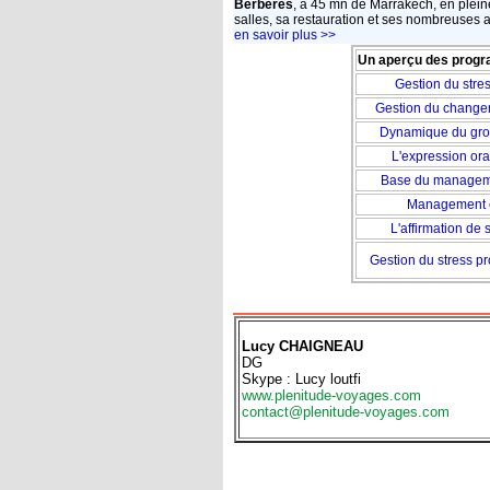
Berbères
, à 45 mn de Marrakech, en plein
salles, sa restauration et ses nombreuses ac
en savoir plus >>
Un aperçu des prog
Gestion du stres
Gest
ion du change
Dynamique du gro
L'expression ora
Base du manageme
Management e
L'affirmation de 
Gestion du stress pr
Lucy CHAIGNEAU
DG
Skype : Lucy loutfi
www.plenitude-voyages.com
contact@plenitude-voyages.com